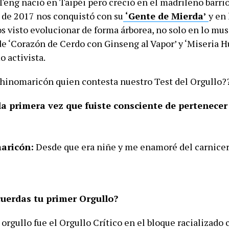
Teng nació en Taipéi pero creció en el madrileño barrio
de 2017 nos conquistó con su
‘Gente de Mierda’
y en
 visto evolucionar de forma árborea, no solo en lo mus
de ‘Corazón de Cerdo con Ginseng al Vapor’ y ‘Miseria H
 activista.
hinomaricón quien contesta nuestro Test del Orgullo?️‍
la primera vez que fuiste consciente de pertenecer 
aricón:
Desde que era niñe y me enamoré del carnice
uerdas tu primer Orgullo?
orgullo fue el Orgullo Crítico en el bloque racializado