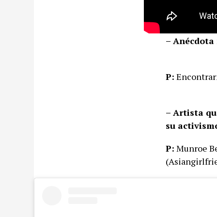
– Anécdota 
P:
Encontrarm
– Artista qu
su activism
P:
Munroe Ber
(Asiangirlfri