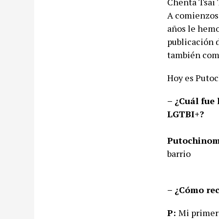
Chenta Tsai 
A comienzos 
años le hemos
publicación 
también como
Hoy es Putoc
– ¿Cuál fue 
LGTBI+?
Putochinom
barrio
– ¿Cómo rec
P:
Mi primer 