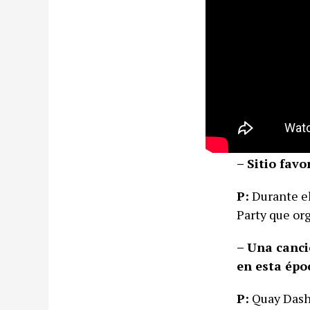
– Sitio favo
P:
Durante el
Party que or
– Una canci
en esta épo
P:
Quay Dash 