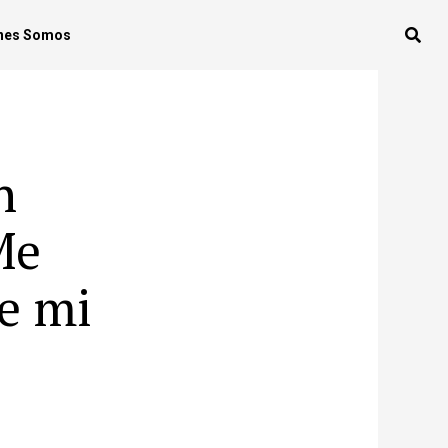
nes Somos
n
Me
e mi