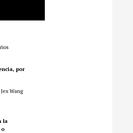
años
encia, por
, Jex Wang
n la
 o