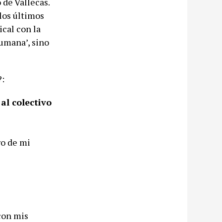
 de Vallecas.
 los últimos
ical con la
umana’, sino
?:
al colectivo
ro de mi
 con mis