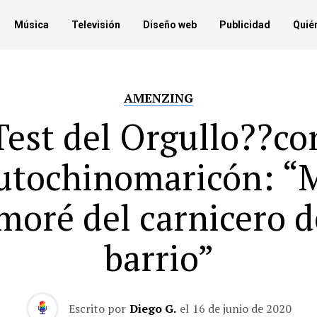
Música
Televisión
Diseño web
Publicidad
Quié
AMENZING
Test del Orgullo?️‍?co
utochinomaricón: “
moré del carnicero d
barrio”
Escrito por
Diego G.
el
16 de junio de 2020