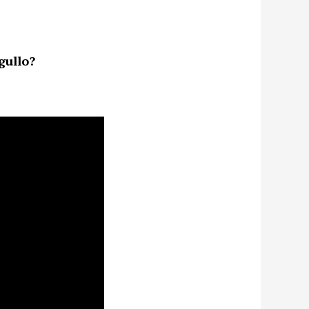
e
gullo?