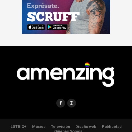
LGTBIQ+
Música
Televisión
Diseño web
Publicidad
Quiénes Somos