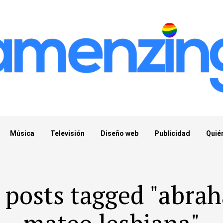
Música
Televisión
Diseño web
Publicidad
Quié
l posts tagged "abra
mateo lesbiana"