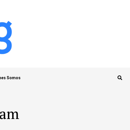
nes Somos
ham