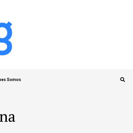
nes Somos
ana