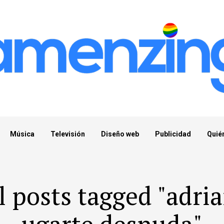
Música
Televisión
Diseño web
Publicidad
Quié
l posts tagged "adri
ugarte desnuda"