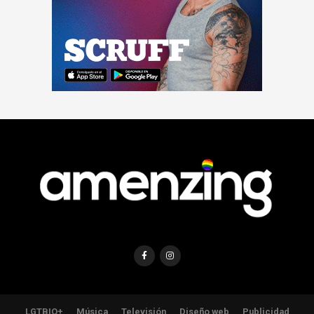
LGTBIQ+
Música
Televisión
Diseño web
Publicidad