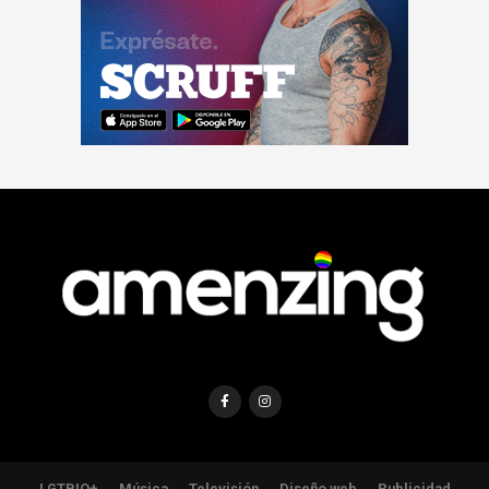
LGTBIQ+
Música
Televisión
Diseño web
Publicidad