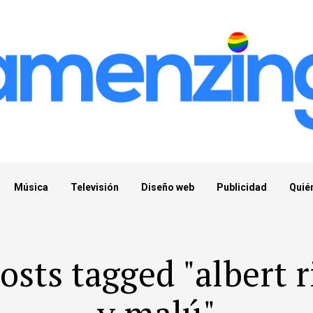
Música
Televisión
Diseño web
Publicidad
Quié
posts tagged "albert r
y malú"