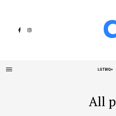
LGTBIQ+
All 