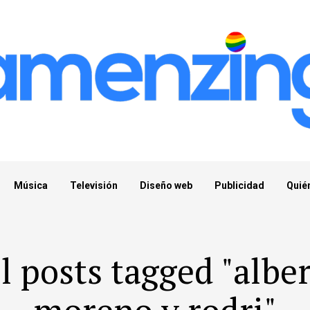
Música
Televisión
Diseño web
Publicidad
Quié
l posts tagged "albe
moreno y rodri"