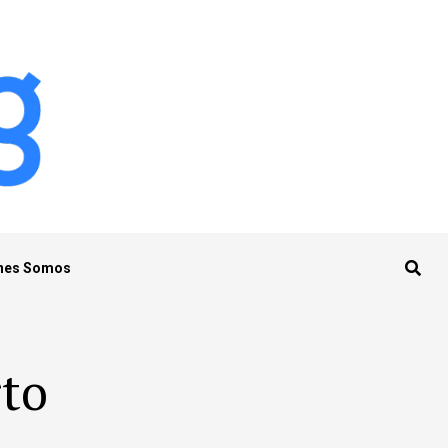
nes Somos
rto