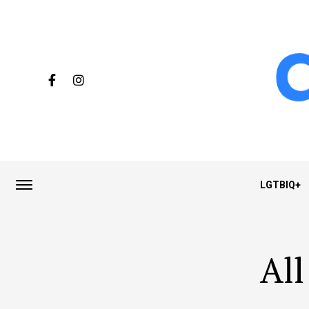
LGTBIQ+
All