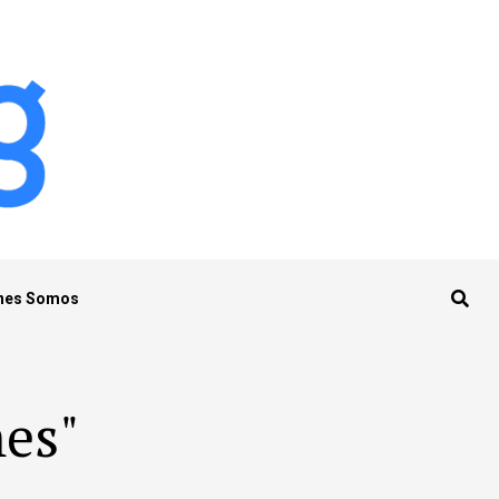
nes Somos
mes"