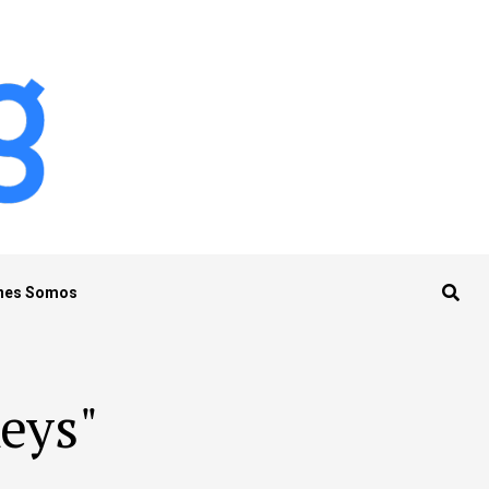
nes Somos
keys"