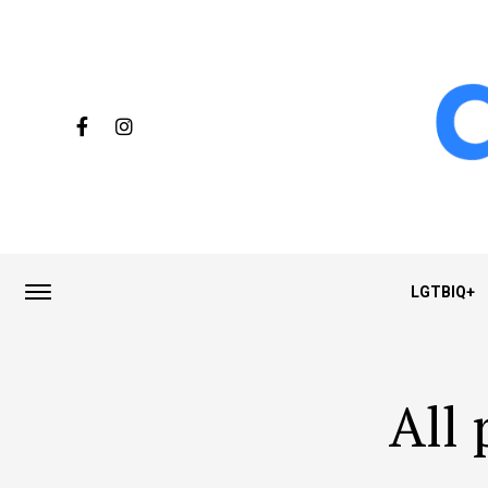
LGTBIQ+
All 