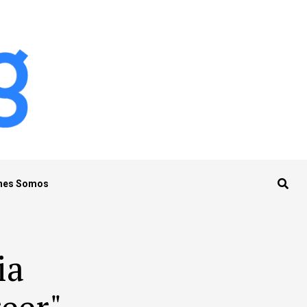
nes Somos
ia
eer"