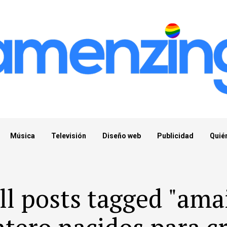
Música
Televisión
Diseño web
Publicidad
Quié
ll posts tagged "ama
tero nacidos para cr