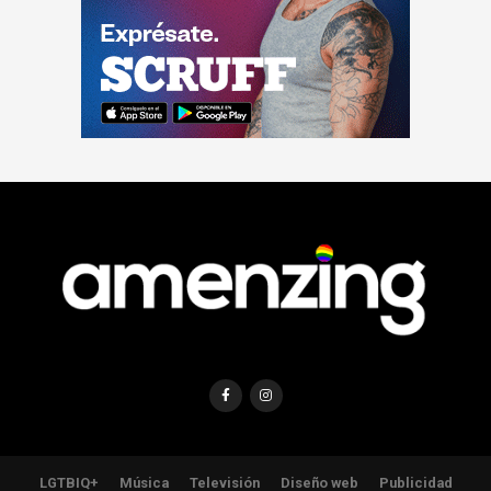
LGTBIQ+
Música
Televisión
Diseño web
Publicidad