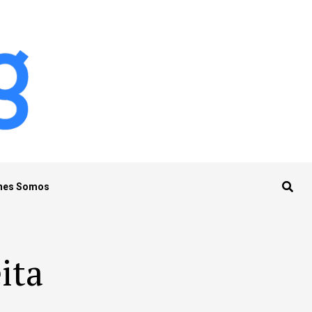
nes Somos
ita