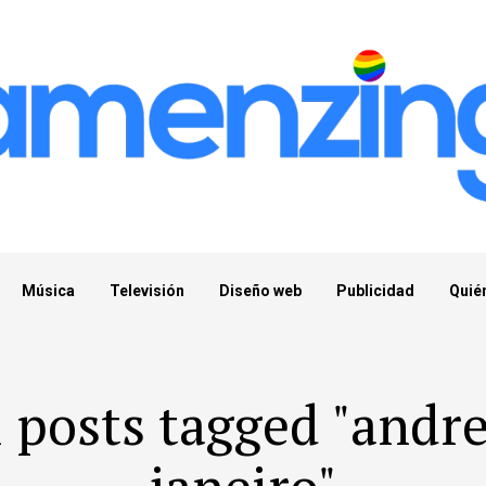
Música
Televisión
Diseño web
Publicidad
Quié
l posts tagged "andre
janeiro"