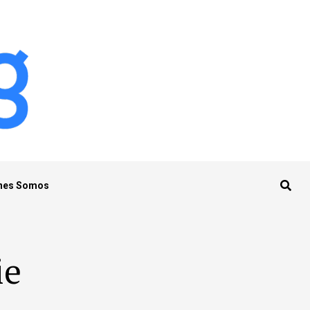
nes Somos
ie