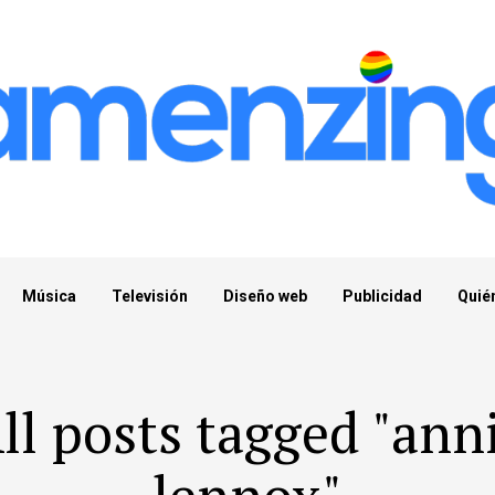
Música
Televisión
Diseño web
Publicidad
Quié
ll posts tagged "ann
lennox"