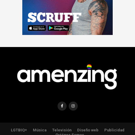
LGTBIQ+
Música
Televisión
Diseño web
Publicidad
Quiénes Somos