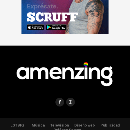
LGTBIQ+
Música
Televisión
Diseño web
Publicidad
Quiénes Somos