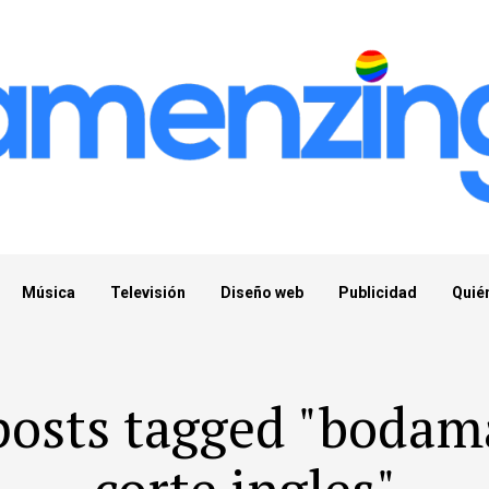
Música
Televisión
Diseño web
Publicidad
Quié
posts tagged "bodam
corte ingles"