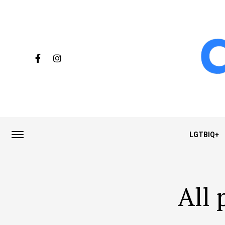
LGTBIQ+
All 