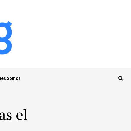
nes Somos
as el