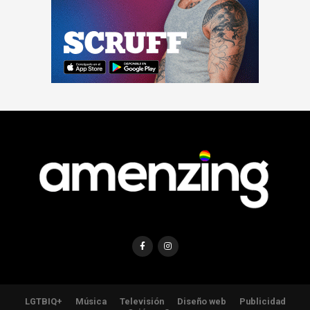
LGTBIQ+
Música
Televisión
Diseño web
Publicidad