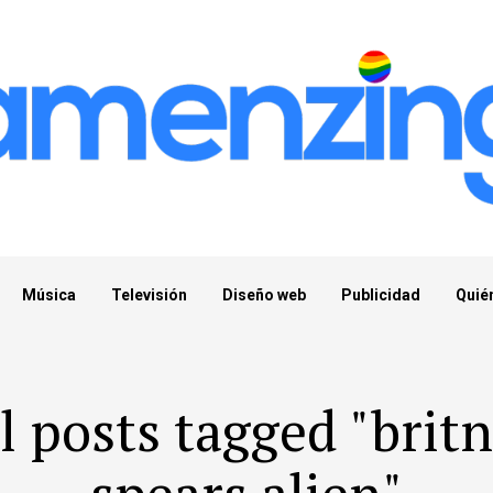
Música
Televisión
Diseño web
Publicidad
Quié
l posts tagged "brit
spears alien"