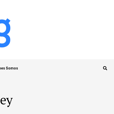
nes Somos
ney