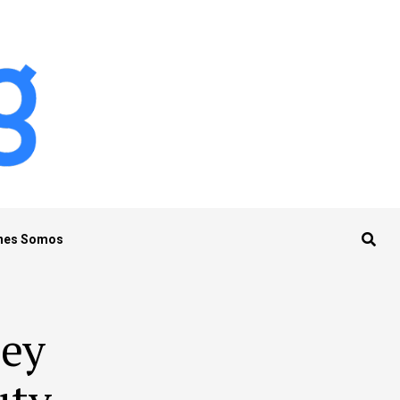
nes Somos
ney
uty