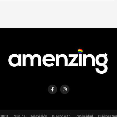
TBIQ+
Música
Televisión
Diseño web
Publicidad
Quiénes So