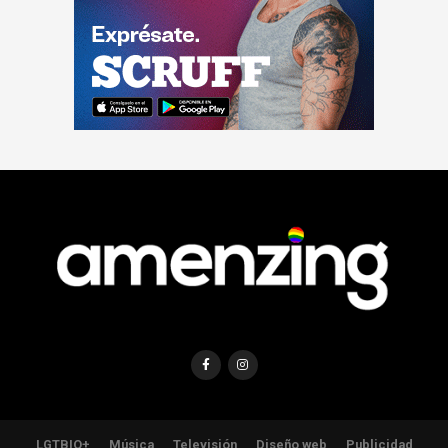
LGTBIQ+
Música
Televisión
Diseño web
Publicidad