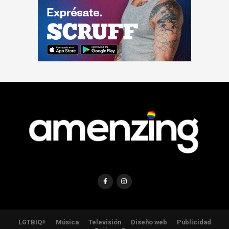
LGTBIQ+
Música
Televisión
Diseño web
Publicidad