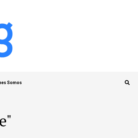
nes Somos
e"