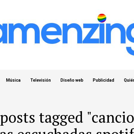
Música
Televisión
Diseño web
Publicidad
Quié
 posts tagged "canci
as escuchadas spotif