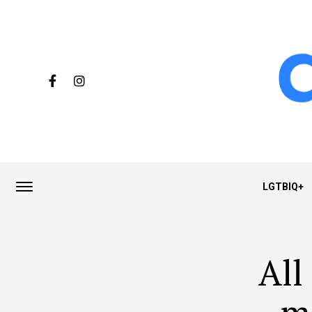
LGTBIQ+
All
m