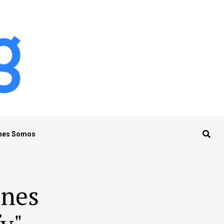
nes Somos
ones
y"