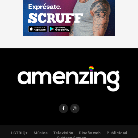
LGTBIQ+
Música
Televisión
Diseño web
Publicidad
Quiénes Somos