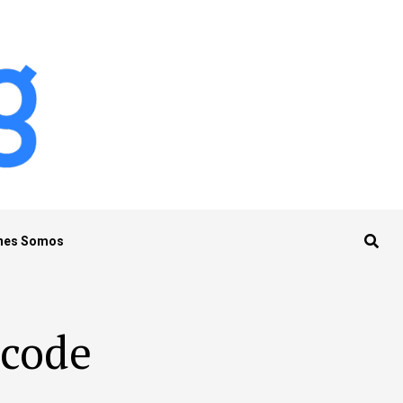
nes Somos
dcode