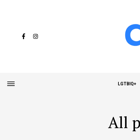
LGTBIQ+
All 