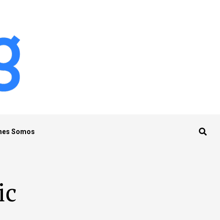
nes Somos
ic