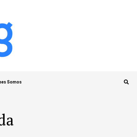
nes Somos
da