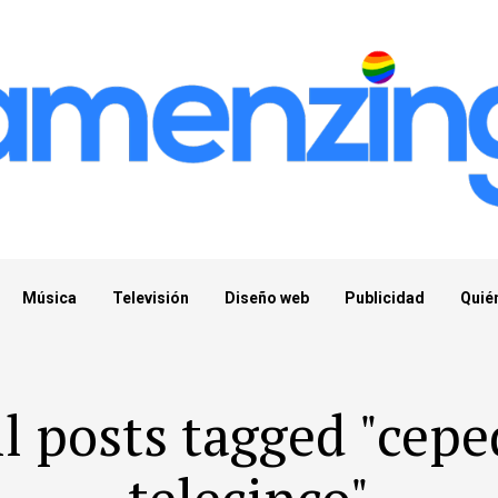
Música
Televisión
Diseño web
Publicidad
Quié
ll posts tagged "cepe
telecinco"