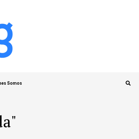
nes Somos
da"