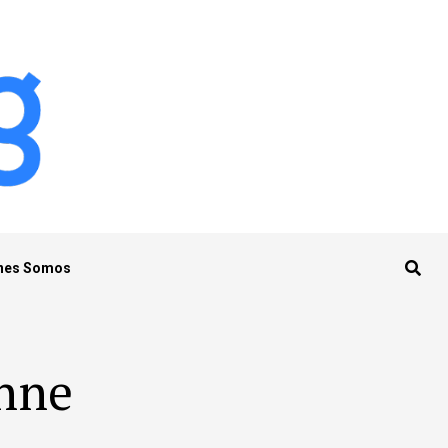
nes Somos
enne