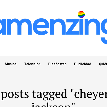
Música
Televisión
Diseño web
Publicidad
Quié
 posts tagged "chey
jackson"