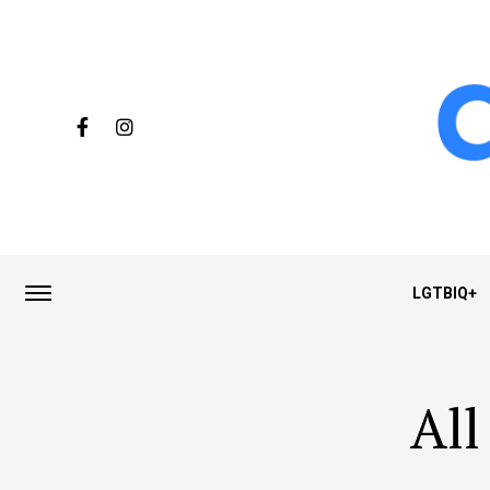
LGTBIQ+
All