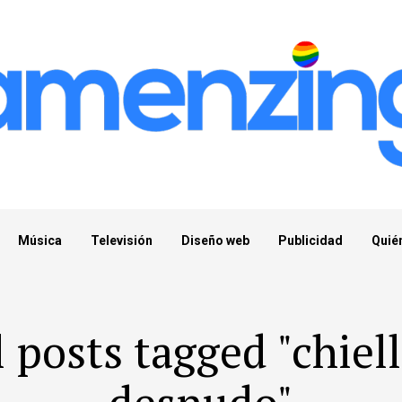
Música
Televisión
Diseño web
Publicidad
Quié
l posts tagged "chiell
desnudo"