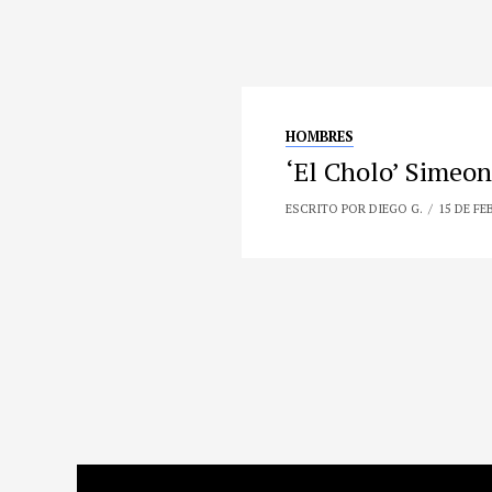
HOMBRES
‘El Cholo’ Simeon
ESCRITO POR DIEGO G.
15 DE FE