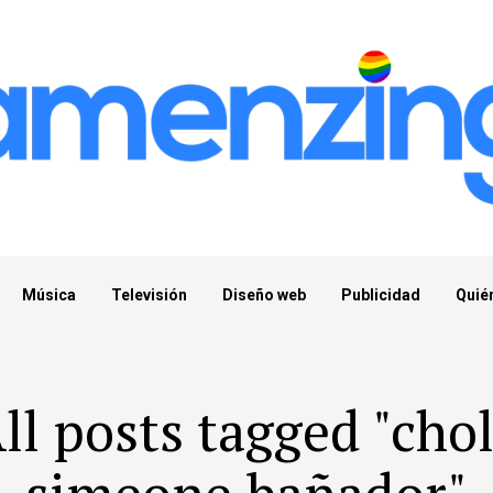
Música
Televisión
Diseño web
Publicidad
Quié
ll posts tagged "cho
simeone bañador"