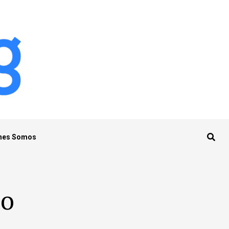
nes Somos
lo