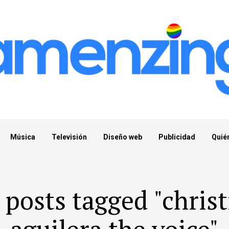
Música
Televisión
Diseño web
Publicidad
Quié
 posts tagged "chris
aguilera the voice"