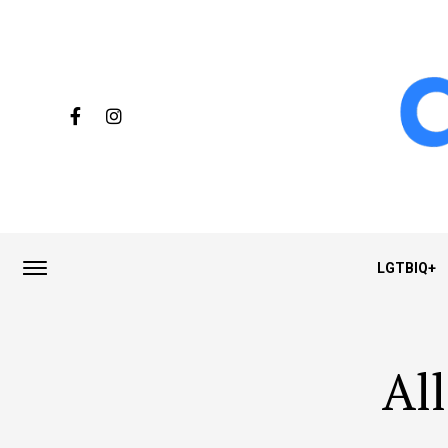
LGTBIQ+
All