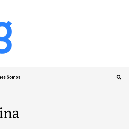
nes Somos
tina