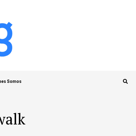
nes Somos
walk