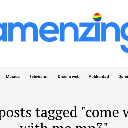
Música
Televisión
Diseño web
Publicidad
Quié
 posts tagged "come 
with me mp3"