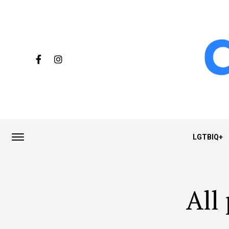
LGTBIQ+
All