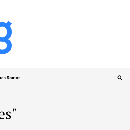
nes Somos
es"