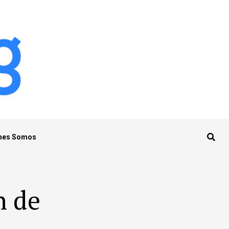
nes Somos
n de