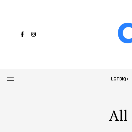
LGTBIQ+
All