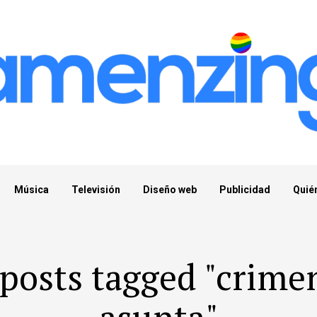
Música
Televisión
Diseño web
Publicidad
Quié
 posts tagged "crime
asunta"