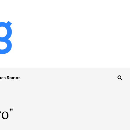
nes Somos
ro"