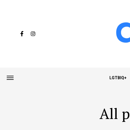
LGTBIQ+
All 