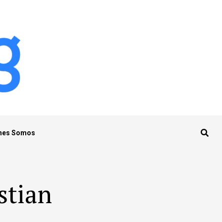
nes Somos
stian