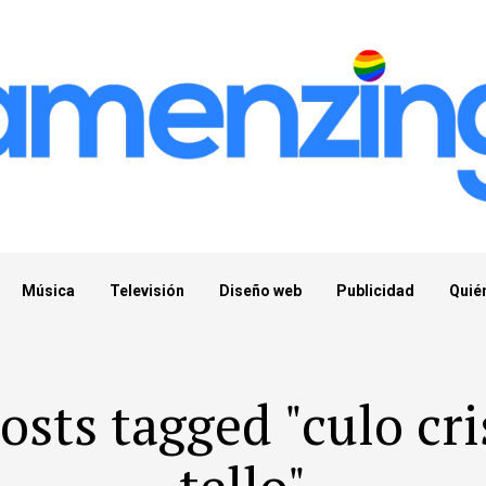
Música
Televisión
Diseño web
Publicidad
Quié
posts tagged "culo cri
tello"