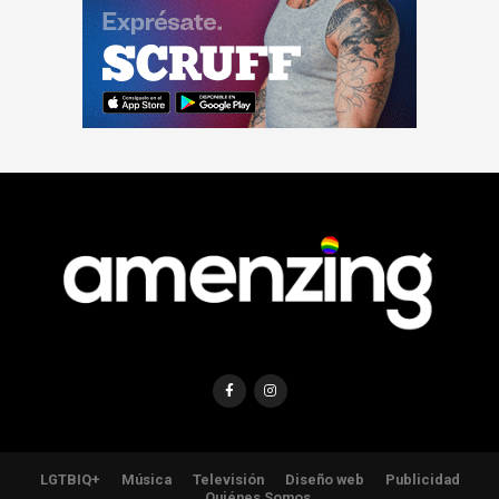
LGTBIQ+
Música
Televisión
Diseño web
Publicidad
Quiénes Somos