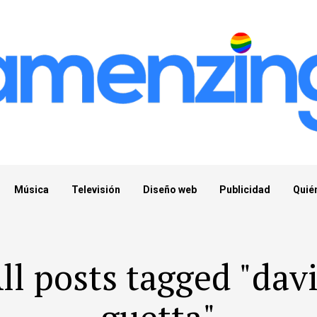
Música
Televisión
Diseño web
Publicidad
Quié
ll posts tagged "dav
guetta"