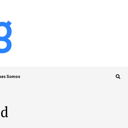
nes Somos
id