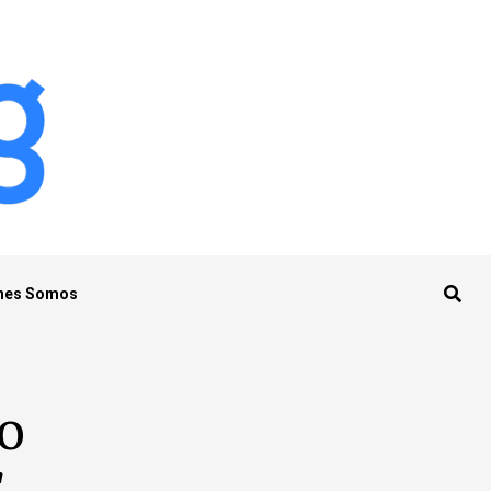
nes Somos
do
"