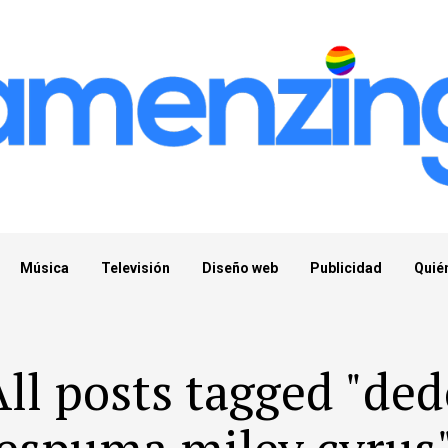
Música
Televisión
Diseño web
Publicidad
Quié
ll posts tagged "de
espuma miley cyrus