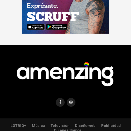
LGTBIQ+
Música
Televisión
Diseño web
Publicidad
Quiénes Somos