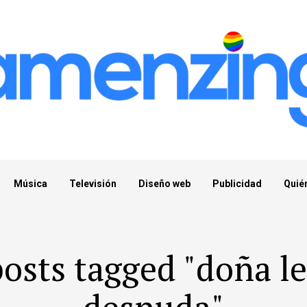
Música
Televisión
Diseño web
Publicidad
Quié
posts tagged "doña le
desnuda"