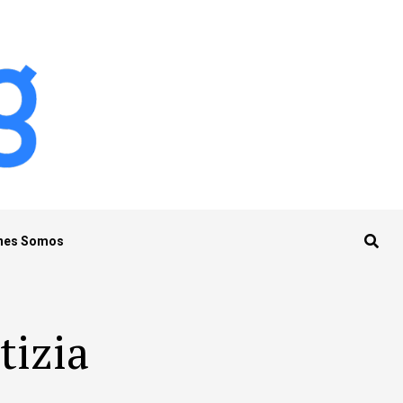
nes Somos
tizia