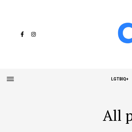
LGTBIQ+
All 