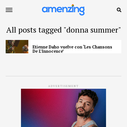
All posts tagged "donna summer"
Etienne Daho vuelve con ‘Les Chansons
De L’Innocence’
ADVERTISEMENT