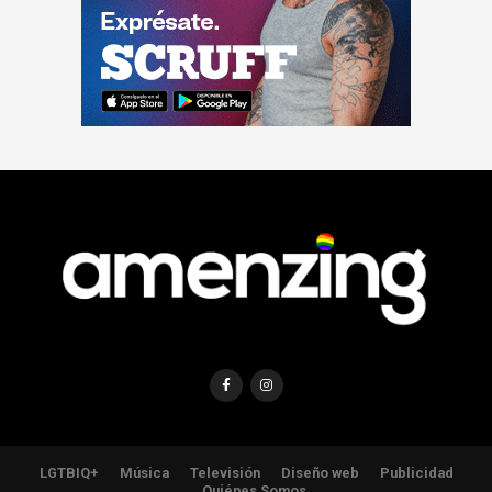
LGTBIQ+
Música
Televisión
Diseño web
Publicidad
Quiénes Somos