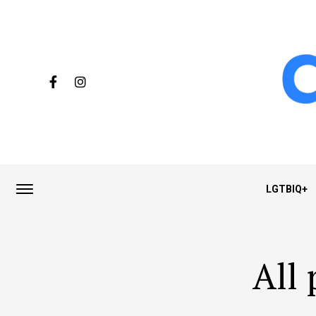
LGTBIQ+
All 