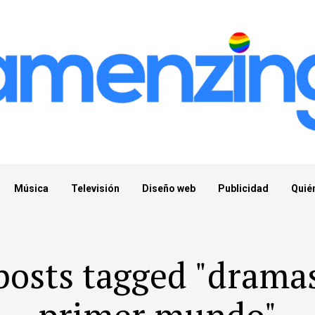
Música
Televisión
Diseño web
Publicidad
Quié
posts tagged "drama
primer mundo"