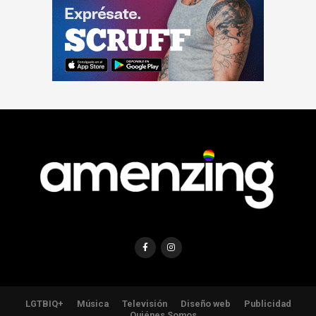
LGTBIQ+
Música
Televisión
Diseño web
Publicidad
Quiénes Somos