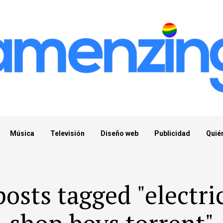
Música
Televisión
Diseño web
Publicidad
Quié
posts tagged "electri
shop boys torrent"