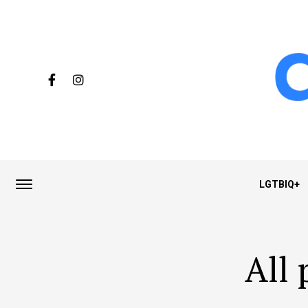
LGTBIQ+
All 