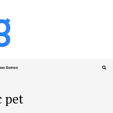
nes Somos
c pet