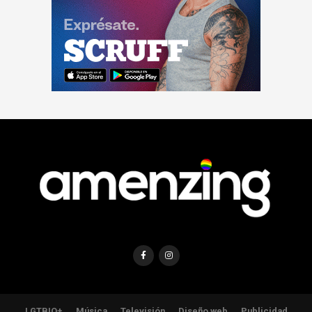
LGTBIQ+
Música
Televisión
Diseño web
Publicidad