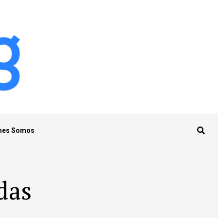
nes Somos
das