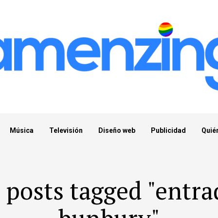
Música
Televisión
Diseño web
Publicidad
Quié
l posts tagged "entra
bunbury"