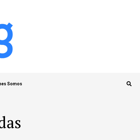
nes Somos
adas