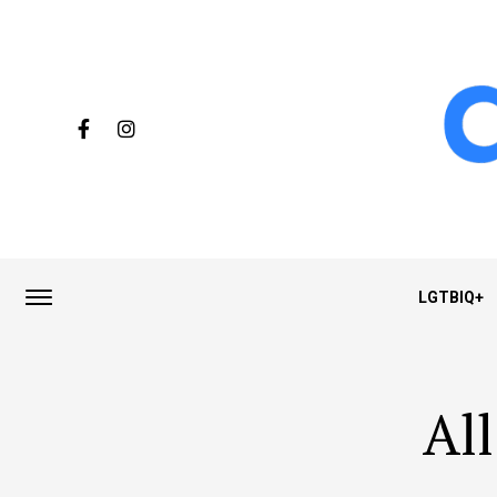
LGTBIQ+
All